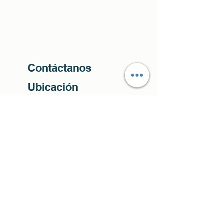
Contáctanos
Ubicación
Cra. 63 N° 4c -17
comercial@ayrimpresores.com
Siguenos